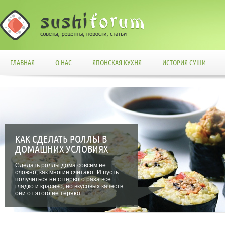
ГЛАВНАЯ
О НАС
ЯПОНСКАЯ КУХНЯ
ИСТОРИЯ СУШИ
КАК СДЕЛАТЬ РОЛЛЫ В
ДОМАШНИХ УСЛОВИЯХ
Сделать роллы дома совсем не
сложно, как многие считают. И пусть
получиться не с первого раза все
гладко и красиво, но вкусовых качеств
они от этого не теряют.