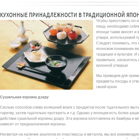
КУХОННЫЕ ПРИНАДЛЕЖНОСТИ В ТРАДИЦИОННОЙ ЯПОН
Чтобы приготовить по-
пищу, необходимо собл
японце также вносят и
утвари, используемой 
Следует понимать, что
японском понимании яв
традиции и культуре. И 
правильно, запаситесь
кухонной утварью.
Мы приведем для прим
предметы посуды и утв
своей кухне.
Сушильная корзина дзару
Сколько способов слива излишней влаги с продуктов после тщательного мыт
тарелку, затем тщательно протереть и т.д. Однако у японцев есть более рац
действии сушильной корзины дзару. Эта корзина изготовлена из бамбука и м
зависит от предназначения корзины.
Несмотря на наличие аналогов из пластмассы и металла, мы все рекоменду