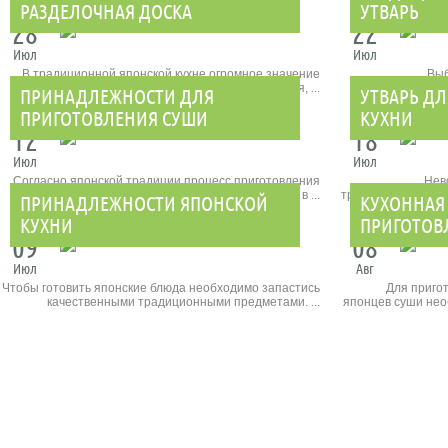
РАЗДЕЛОЧНАЯ ДОСКА
УТВАРЬ
28
22
Июл
Июл
В традиционной японской кухне огромное значение
Выб
уделяется не столько процессу приготовления, ...
приготовления
ПРИНАДЛЕЖНОСТИ ДЛЯ
УТВАРЬ Д
ПРИГОТОВЛЕНИЯ СУШИ
КУХНИ
12
18
Июл
Июл
Согласно японской традиции процесс приготовления
Нев
суши неизменно связан с неким таинством. И в ...
традиционных блю
ПРИНАДЛЕЖНОСТИ ЯПОНСКОЙ
КУХОННАЯ
КУХНИ
ПРИГОТОВ
09
08
Июл
Авг
Чтобы готовить японские блюда необходимо запастись
Для приго
качественными традиционными предметами. ...
японцев суши необ