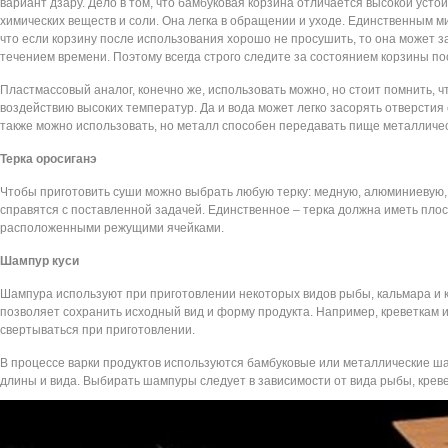
вариант дзару. Дело в том, что бамбуковая корзина отличается высокой устой
химических веществ и соли. Она легка в обращении и уходе. Единственным м
что если корзину после использования хорошо не просушить, то она может з
течением времени. Поэтому всегда строго следите за состоянием корзины по
Пластмассовый аналог, конечно же, использовать можно, но стоит помнить, 
воздействию высоких температур. Да и вода может легко засорять отверстия
также можно использовать, но металл способен передавать пище металличес
Терка оросиганэ
Чтобы приготовить суши можно выбрать любую терку: медную, алюминиевую,
справятся с поставленной задачей. Единственное – терка должна иметь плос
расположенными режущими ячейками.
Шампур куси
Шампура используют при приготовлении некоторых видов рыбы, кальмара и 
позволяет сохранить исходный вид и форму продукта. Например, креветкам 
свертываться при приготовлении.
В процессе варки продуктов используются бамбуковые или металлические ш
длины и вида. Выбирать шампуры следует в зависимости от вида рыбы, креве