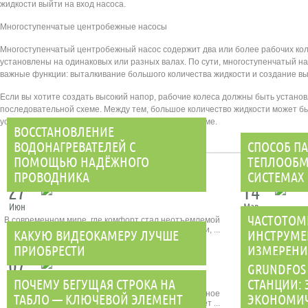
жидкости выйти на вход насоса.
Многоступенчатые центробежные насосы
Многоступенчатый центробежный насос содержит два или более рабочих коле
установлены на одинаковых или разных валах. По сути, многоступенчатый н
важные функции: выталкивание большого количества жидкости и создание вы
Если вы хотите создать высокий напор, рабочие колеса должны быть установ
последовательной схеме. Между тем, большое количество жидкости может б
установлены на разных валах по параллельной схеме.
ВОССТАНОВЛЕНИЕ
ВОДОНАГРЕВАТЕЛЕЙ С
СПОСОБ П
ПОМОЩЬЮ НАДЁЖНОГО
ТЕПЛООБМ
ПРОВОДНИКА
СИСТЕМАХ
27
14
Июн
Мар
ЧАСТОТОМ
В современном мире, где комфорт стал неотъемлемой
Технологи
частью нашей повседневной жизни, ...
некоторые дре
КАКУЮ ВИДЕОКАМЕРУ ЛУЧШЕ
ИНСТРУМЕ
ПРИОБРЕСТИ
ИЗМЕРЕН
07
01
GRUNDFOS
Июл
Июн
ПОЧЕМУ БЕГУЩАЯ СТРОКА НА
СТАНЦИИ:
Экшн-камера Xiaomi Yi basic edition- уникальное
Частотомер
ТАБЛО — КЛЮЧЕВОЙ ЭЛЕМЕНТ
ЭКОНОМИЧ
предложение для всех тех, кто желает ...
точного изме