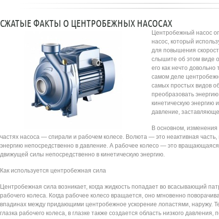
СЖАТЫЕ ФАКТЫ О ЦЕНТРОБЕЖНЫХ НАСОСАХ
Центробежный насос оп
насос, который исполь
для повышения скорост
слышите об этом виде 
его как нечто довольно
самом деле центробе
самых простых видов о
преобразовать энергию 
кинетическую энергию и
давление, заставляюще
В основном, изменения 
частях насоса — спирали и рабочем колесе. Волюта — это неактивная часть
энергию непосредственно в давление. А рабочее колесо — это вращающаяся
движущей силы непосредственно в кинетическую энергию.
Как используется центробежная сила
Центробежная сила возникает, когда жидкость попадает во всасывающий патру
рабочего колеса. Когда рабочее колесо вращается, оно мгновенно поворачив
впадинах между придающими центробежное ускорение лопастями, наружу. Теп
глазка рабочего колеса, в глазке также создается область низкого давления