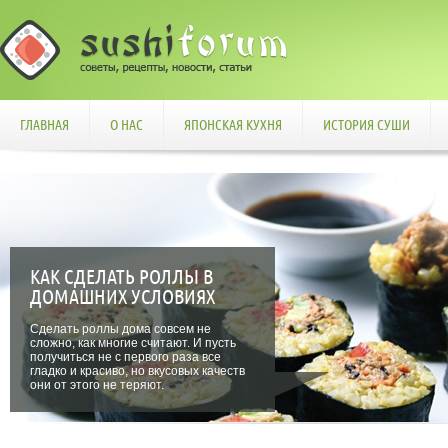
ГЛАВНАЯ
О НАС
ЯПОНСКАЯ КУХНЯ
ИСТОРИЯ СУШИ
КАК СДЕЛАТЬ РОЛЛЫ В
ДОМАШНИХ УСЛОВИЯХ
Сделать роллы дома совсем не
сложно, как многие считают. И пусть
получиться не с первого раза все
гладко и красиво, но вкусовых качеств
они от этого не теряют.