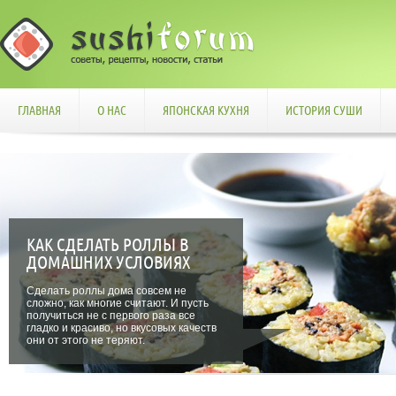
ГЛАВНАЯ
О НАС
ЯПОНСКАЯ КУХНЯ
ИСТОРИЯ СУШИ
КАК СДЕЛАТЬ РОЛЛЫ В
ДОМАШНИХ УСЛОВИЯХ
Сделать роллы дома совсем не
сложно, как многие считают. И пусть
получиться не с первого раза все
гладко и красиво, но вкусовых качеств
они от этого не теряют.