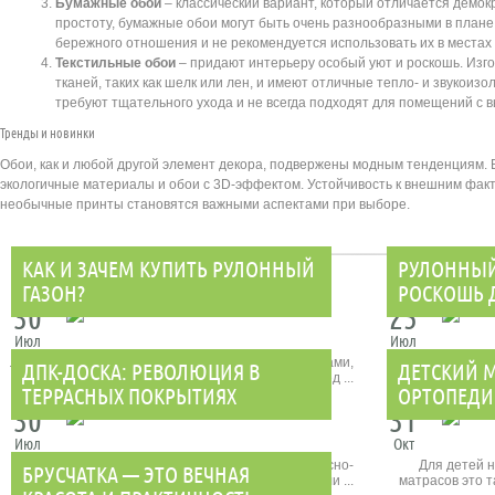
Бумажные обои
– классический вариант, который отличается демок
простоту, бумажные обои могут быть очень разнообразными в плане
бережного отношения и не рекомендуется использовать их в местах
Текстильные обои
– придают интерьеру особый уют и роскошь. Изг
тканей, таких как шелк или лен, и имеют отличные тепло- и звукоиз
требуют тщательного ухода и не всегда подходят для помещений с в
Тренды и новинки
Обои, как и любой другой элемент декора, подвержены модным тенденциям.
экологичные материалы и обои с 3D-эффектом. Устойчивость к внешним факт
необычные принты становятся важными аспектами при выборе.
КАК И ЗАЧЕМ КУПИТЬ РУЛОННЫЙ
РУЛОННЫЙ
ГАЗОН?
РОСКОШЬ 
30
25
Июл
Июл
Летние вечера на природе, шелест травы под ногами,
В условиях 
ДПК-ДОСКА: РЕВОЛЮЦИЯ В
ДЕТСКИЙ М
безупречно ухоженный зеленый ковер перед ...
квадратный мет
ТЕРРАСНЫХ ПОКРЫТИЯХ
ОРТОПЕДИ
30
31
Июл
Окт
В последние годы террасные покрытия из древесно-
Для детей н
БРУСЧАТКА — ЭТО ВЕЧНАЯ
полимерного композита (ДПК) завоевали ...
матрасов это т